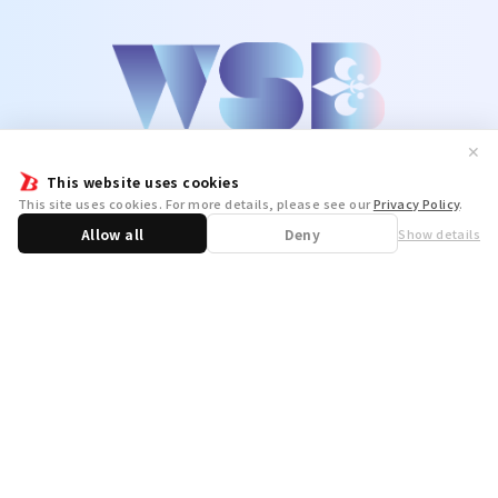
✕
This website uses cookies
This site uses cookies. For more details, please see our
Privacy Policy
.
Allow all
Deny
Show details
Share
WSB Official X
WSB Official Instagram
お問い合わせ
取り扱い店舗一覧