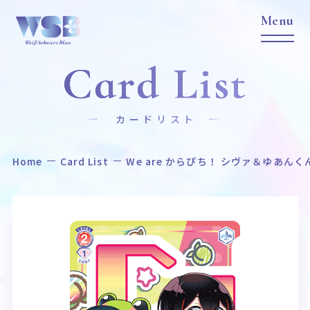
Card List
カードリスト
Home
Card List
We are からぴち！ シヴァ＆ゆあんく
Home
News
ホーム
ニュース
Title
Item
作品タイトル
商品情報
Event
Card List
イベント
カードリスト