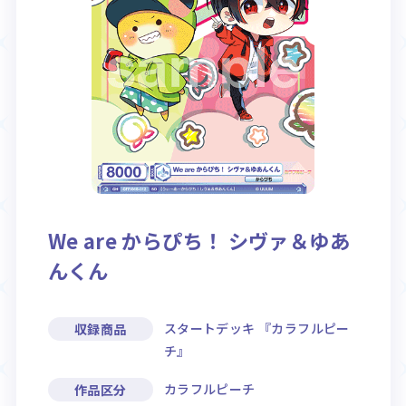
Rule / Q&A
Deck Recipe
ルール/Q&A
デッキレシピ
We are からぴち！ シヴァ＆ゆあ
んくん
スタートデッキ 『カラフルピー
収録商品
チ』
カラフルピーチ
作品区分