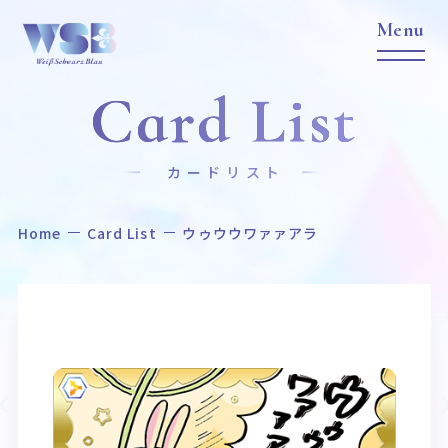
Card List
カードリスト
Home
Card List
ウゥウウワァァアラ
Home
News
ホーム
ニュース
Title
Item
作品タイトル
商品情報
Event
Card List
イベント
カードリスト