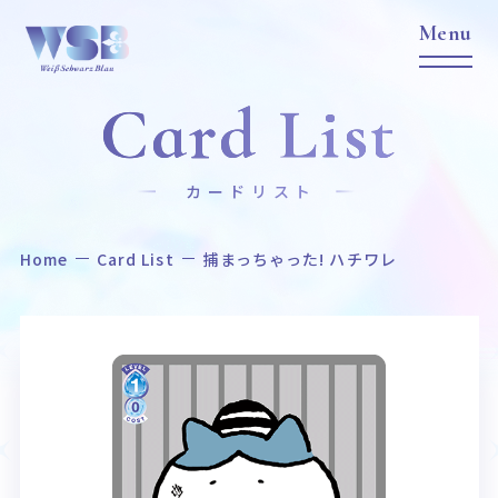
Card List
カードリスト
Home
Card List
捕まっちゃった! ハチワレ
Home
News
ホーム
ニュース
Title
Item
作品タイトル
商品情報
Event
Card List
イベント
カードリスト