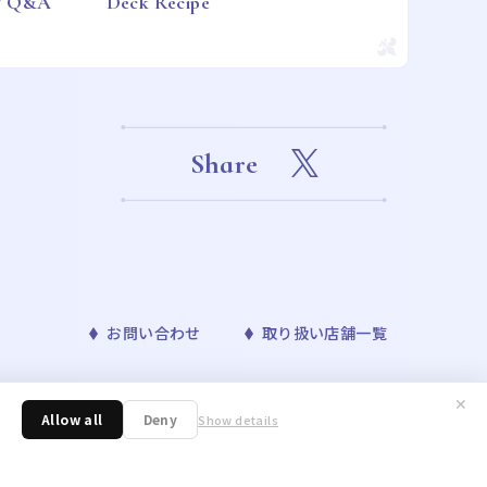
 / Q&A
Deck Recipe
Share
お問い合わせ
取り扱い店舗一覧
✕
™& ©Bandai Namco Entertainment Inc. ©Disney
Allow all
Deny
Show details
ONAVIS project. ©青山剛昌／小学館・読売テレビ・TMS 1996 ©nagano /
／アニメ「東京リベンジャーズ」製作委員会 ©許斐 剛／集英社・ＮＡＳ・
野明／集英社・テレビ東京・リボーン製作委員会 ©朝霧カフカ・春河35/ＫＡＤＯＫ