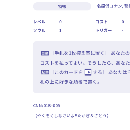
名探偵コナン, 警
特徴
レベル
0
コスト
0
ソウル
1
トリガー
-
［手札を1枚控え室に置く］ あなたの
コストを払ってよい。そうしたら、あなた
［このカードを
する］ あなたは
札の上に好きな順番で置く。
CNN/01B-005
【やくそくしなさいよ!!たかぎ＆さとう】