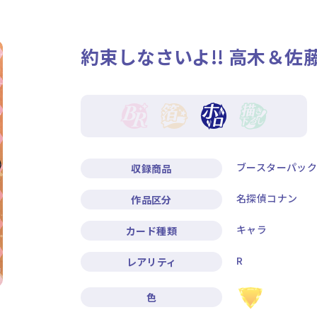
ニュース
作品タイトル
約束しなさいよ!! 高木＆佐
Card List
Rule / Q&A
カードリスト
ルール/Q&A
ブースターパッ
収録商品
名探偵コナン
作品区分
キャラ
カード種類
R
レアリティ
色