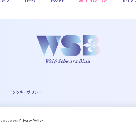
Title
Item
Event
Card List
Rule
クッキーポリシー
A☆PRI-MOVIE PROJECT ©UTA☆PRI-MOVIE ST PROJECT ©Eve THE IDOLM@STER
ease see our
Privacy Policy
.
.A. Milne and E.H. Shepard. © 2016 COVER Corp. © STPR Inc. ©ARG
ブルーロック」製作委員会 ©King Record Co., Ltd. ©和久井健・講談社
, LTD. APPROVAL NO. L653466 ©HWP ©Disney/Pixar ©天