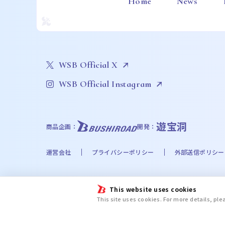
Home
News
WSB Official X
WSB Official Instagram
遊宝洞
商品企画：
開発：
運営会社
プライバシーポリシー
外部送信ポリシー
©Bushiroad
This website uses cookies
©Liber Entertainment Inc. All Rights Reserved. ©UT
This site uses cookies. For more details, pl
©Disney. Based on the “Winnie the Pooh” works by A
chiikawa committee ©金城宗幸・ノ村優介・講談社／「
新テニスの王子様プロジェクト © UUUM © 2024 SANRIO CO.