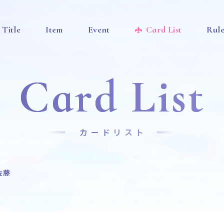
Title
Item
Event
Card List
Rul
Card List
カードリスト
佐藤
News
Title