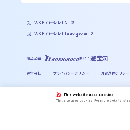
WSB Official X
WSB Official Instagram
遊宝洞
商品企画：
開発：
運営会社
プライバシーポリシー
外部送信ポリシー
©Bushiroad
This website uses cookies
©Liber Entertainment Inc. All Rights Reserved. ©UT
This site uses cookies. For more details, pl
©Disney. Based on the “Winnie the Pooh” works by A
chiikawa committee ©金城宗幸・ノ村優介・講談社／「
新テニスの王子様プロジェクト © UUUM © 2024 SANRIO CO.
ＡＷＡ/文豪ストレイドッグス製作委員会 ©日向夏・イマジカインフォス／
Butler ©緑川ゆき・白泉社／「夏目友人帳」製作委員会 ©尼子騒兵衛／劇