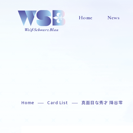
Home
News
Home
Card List
真面目な秀才 降谷零
Home