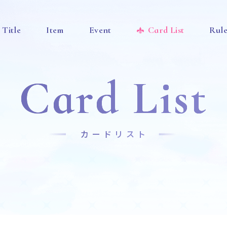
Title
Item
Event
Card List
Rul
Card List
カードリスト
News
Title