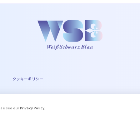
クッキーポリシー
A☆PRI-MOVIE PROJECT ©UTA☆PRI-MOVIE ST PROJECT ©Eve THE IDOLM@STER
ease see our
Privacy Policy
.
.A. Milne and E.H. Shepard. © 2016 COVER Corp. © STPR Inc. ©ARG
ブルーロック」製作委員会 ©King Record Co., Ltd. ©和久井健・講談社
, LTD. APPROVAL NO. L653466 ©HWP ©Disney/Pixar ©天
「薬屋のひとりごと」製作委員会 ©加藤和恵／集英社･｢青の祓魔師｣製作委員会 © Yana
場版忍たま乱太郎製作委員会 TALES OF™Series ＆ ©Bandai Namco En