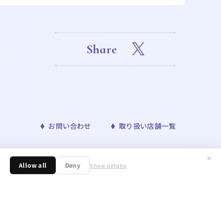
Share
お問い合わせ
取り扱い店舗一覧
✕
™& ©Bandai Namco Entertainment Inc. ©Disney
Allow all
Deny
Show details
ONAVIS project. ©青山剛昌／小学館・読売テレビ・TMS 1996 ©nagano /
／アニメ「東京リベンジャーズ」製作委員会 ©許斐 剛／集英社・ＮＡＳ・
野明／集英社・テレビ東京・リボーン製作委員会 ©朝霧カフカ・春河35/ＫＡＤＯＫ
 Toboso/SQUARE ENIX,Project Black
tertainment Inc. ©いのまたむつみ ©藤島康介 ©大久保