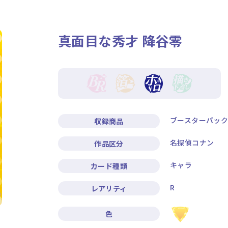
ニュース
作品タイトル
真面目な秀才 降谷零
Card List
Rule / Q&A
カードリスト
ルール/Q&A
ブースターパッ
収録商品
名探偵コナン
作品区分
キャラ
カード種類
R
レアリティ
色