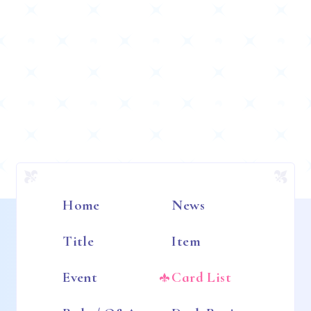
Home
News
Title
Item
Event
Card List