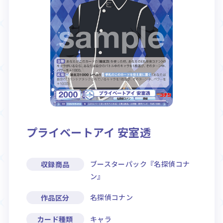
Rule / Q&A
Deck Recipe
ルール/Q&A
デッキレシピ
プライベートアイ 安室透
ブースターパック『名探偵コナ
収録商品
ン』
名探偵コナン
作品区分
キャラ
カード種類