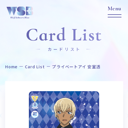
Card List
カードリスト
Home
Card List
プライベートアイ 安室透
Home
News
ホーム
ニュース
Title
Item
作品タイトル
商品情報
Event
Card List
イベント
カードリスト