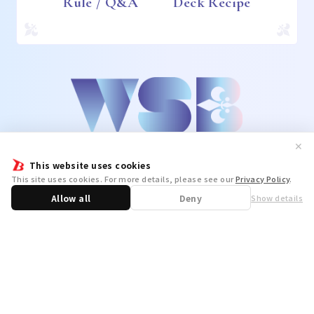
Rule / Q&A
Deck Recipe
✕
This website uses cookies
This site uses cookies. For more details, please see our
Privacy Policy
.
Allow all
Deny
Show details
Share
WSB Official X