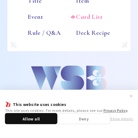
Title
Item
Event
Card List
Rule / Q&A
Deck Recipe
✕
This website uses cookies
This site uses cookies. For more details, please see our
Privacy Policy
.
Allow all
Deny
Show details
Share