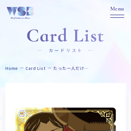
Card List
カードリスト
Home
Card List
たった一人だけ…
Home
News
ホーム
ニュース
Title
Item
作品タイトル
商品情報
Event
Card List
イベント
カードリスト