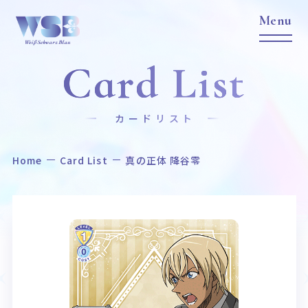
Card List
カードリスト
Home
Card List
真の正体 降谷零
Home
News
ホーム
ニュース
Title
Item
作品タイトル
商品情報
Event
Card List
イベント
カードリスト