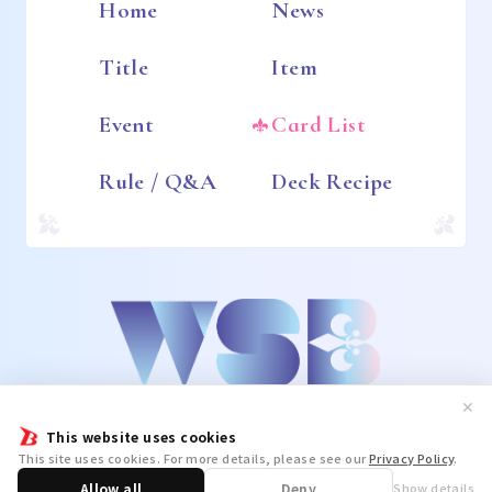
Home
News
Title
Item
Event
Card List
Rule / Q&A
Deck Recipe
✕
This website uses cookies
This site uses cookies. For more details, please see our
Privacy Policy
.
Allow all
Deny
Show details