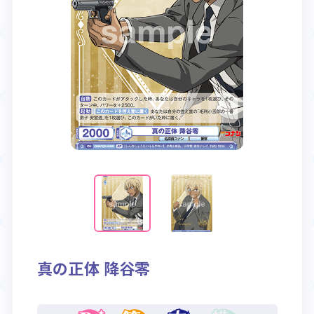
Rule / Q&A
Deck Recipe
ルール/Q&A
デッキレシピ
真の正体 降谷零