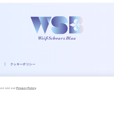
クッキーポリシー
A☆PRI-MOVIE PROJECT ©UTA☆PRI-MOVIE ST PROJECT ©Eve THE IDOLM@STER
ease see our
Privacy Policy
.
.A. Milne and E.H. Shepard. © 2016 COVER Corp. © STPR Inc. ©ARG
ブルーロック」製作委員会 ©King Record Co., Ltd. ©和久井健・講談社
, LTD. APPROVAL NO. L653466 ©HWP ©Disney/Pixar ©天
「薬屋のひとりごと」製作委員会 ©加藤和恵／集英社･｢青の祓魔師｣製作委員会 © Yana
場版忍たま乱太郎製作委員会 TALES OF™Series ＆ ©Bandai Namco En