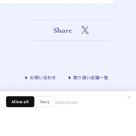
Share
お問い合わせ
取り扱い店舗一覧
✕
™& ©Bandai Namco Entertainment Inc. ©Disney
Allow all
Deny
Show details
ONAVIS project. ©青山剛昌／小学館・読売テレビ・TMS 1996 ©nagano /
／アニメ「東京リベンジャーズ」製作委員会 ©許斐 剛／集英社・ＮＡＳ・
野明／集英社・テレビ東京・リボーン製作委員会 ©朝霧カフカ・春河35/ＫＡＤＯＫ
 Toboso/SQUARE ENIX,Project Black
tertainment Inc. ©いのまたむつみ ©藤島康介 ©大久保