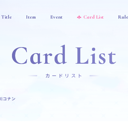
Title
Item
Event
Card List
Rul
Card List
カードリスト
川コナン
News
Title