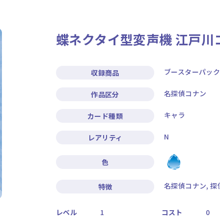
ニュース
作品タイトル
蝶ネクタイ型変声機 江戸川
Card List
Rule / Q&A
カードリスト
ルール/Q&A
ブースターパック『
収録商品
名探偵コナン
作品区分
キャラ
カード種類
N
レアリティ
色
名探偵コナン, 探
特徴
レベル
1
コスト
0