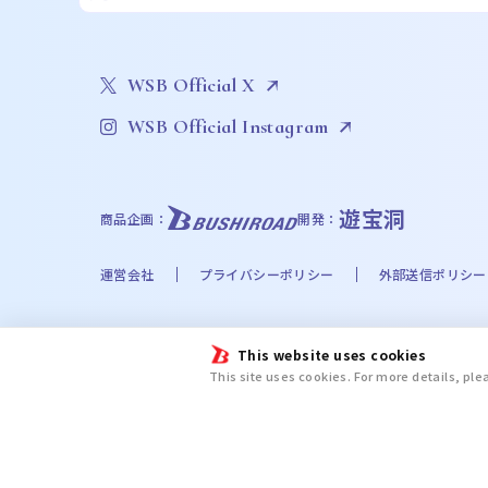
WSB Official X
WSB Official Instagram
遊宝洞
商品企画：
開発：
運営会社
プライバシーポリシー
外部送信ポリシー
©Bushiroad
This website uses cookies
©Liber Entertainment Inc. All Rights Reserved. ©UT
This site uses cookies. For more details, pl
©Disney. Based on the “Winnie the Pooh” works by A
chiikawa committee ©金城宗幸・ノ村優介・講談社／「
新テニスの王子様プロジェクト © UUUM © 2024 SANRIO CO.
ＡＷＡ/文豪ストレイドッグス製作委員会 ©日向夏・イマジカインフォス／
Butler ©緑川ゆき・白泉社／「夏目友人帳」製作委員会 ©尼子騒兵衛／劇