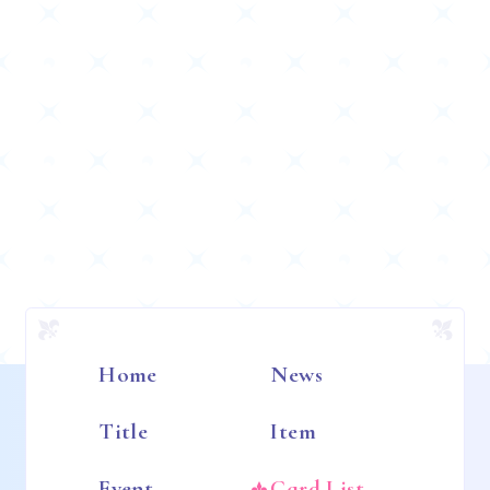
Home
News
Title
Item
Event
Card List