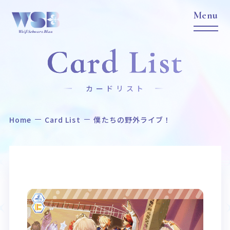
Card List
カードリスト
Home
Card List
僕たちの野外ライブ！
Home
News
ホーム
ニュース
Title
Item
作品タイトル
商品情報
Event
Card List
イベント
カードリスト