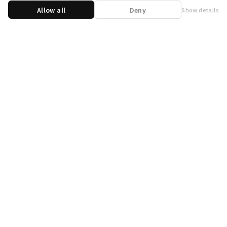
Allow all
Deny
Show details
Share
WSB Official X
WSB Official Instagram
お問い合わせ
取り扱い店舗一覧
遊宝洞
商品企画：
開発：
運営会社
プライバシーポリシー
外部送信ポリシー
クッキーポリシー