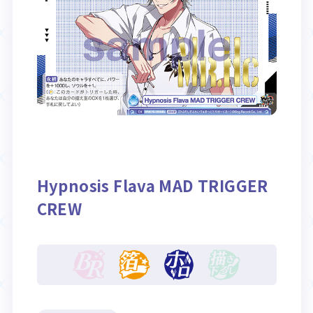
Rule / Q&A
Deck Recipe
ルール/Q&A
デッキレシピ
Hypnosis Flava MAD TRIGGER
CREW