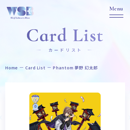
Card List
カードリスト
Home
Card List
Phantom 夢野 幻太郎
Home
News
ホーム
ニュース
Title
Item
作品タイトル
商品情報
Event
Card List
イベント
カードリスト