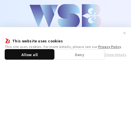
✕
This website uses cookies
This site uses cookies. For more details, please see our
Privacy Policy
.
Allow all
Deny
Show details
Share
WSB Official X
WSB Official Instagram
お問い合わせ
取り扱い店舗一覧