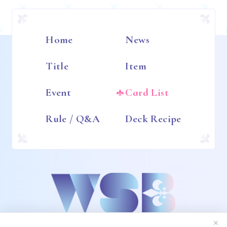
Home
News
Title
Item
Event
Card List
Rule / Q&A
Deck Recipe
✕