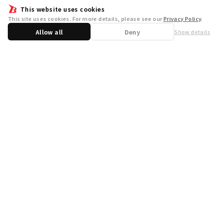
This website uses cookies
This site uses cookies. For more details, please see our
Privacy Policy
.
Allow all
Deny
Show details
Share
WSB Official X
WSB Official Instagram
お問い合わせ
取り扱い店舗一覧
遊宝洞
商品企画：
開発：
運営会社
プライバシーポリシー
外部送信ポリシー
クッキーポリシー