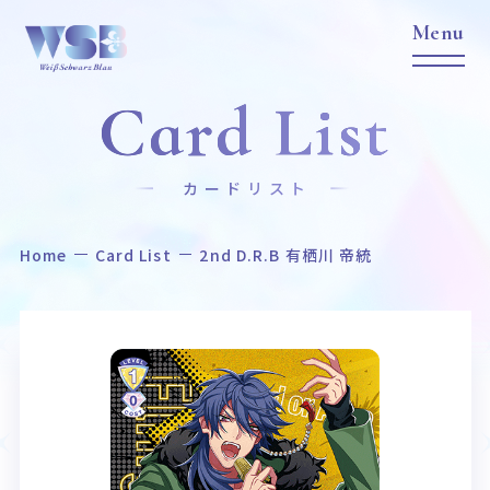
Card List
カードリスト
Home
Card List
2nd D.R.B 有栖川 帝統
Home
News
ホーム
ニュース
Title
Item
作品タイトル
商品情報
Event
Card List
イベント
カードリスト