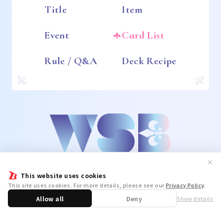
Title
Item
Event
Card List
Rule / Q&A
Deck Recipe
✕
This website uses cookies
This site uses cookies. For more details, please see our
Privacy Policy
.
Allow all
Deny
Show details
Share