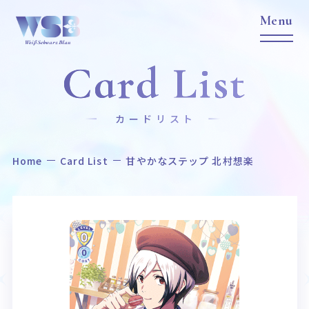
Card List
カードリスト
Home
Card List
甘やかなステップ 北村想楽
Home
News
ホーム
ニュース
Title
Item
作品タイトル
商品情報
Event
Card List
イベント
カードリスト