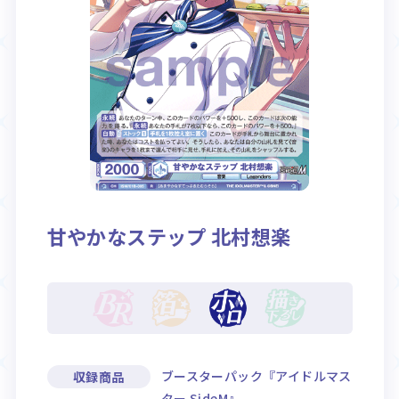
Rule / Q&A
Deck Recipe
ルール/Q&A
デッキレシピ
甘やかなステップ 北村想楽
ブースターパック『アイドルマス
収録商品
ター SideM』