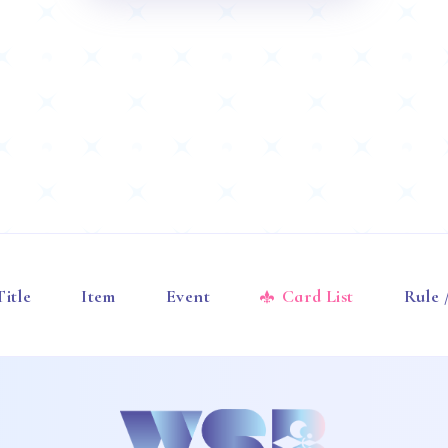
Title
Item
Event
Card List
Rule