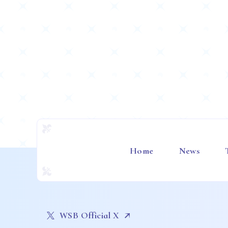
Home
News
WSB Official X