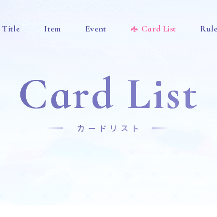
Title
Item
Event
Card List
Rul
Card List
カードリスト
News
Title