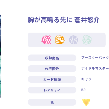
ニュース
作品タイトル
胸が高鳴る先に 蒼井悠介
Card List
Rule / Q&A
カードリスト
ルール/Q&A
ブースターパック『
収録商品
アイドルマスター 
作品区分
キャラ
カード種類
BR
レアリティ
色