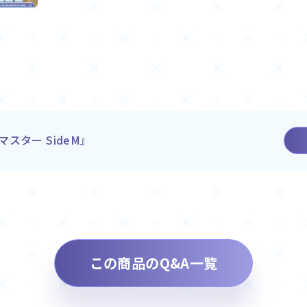
スター SideM』
この商品のQ&A一覧