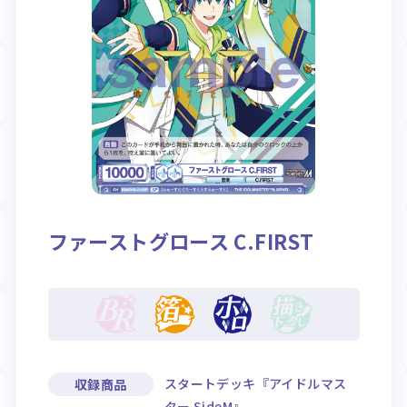
Rule / Q&A
Deck Recipe
ルール/Q&A
デッキレシピ
ファーストグロース C.FIRST
スタートデッキ『アイドルマス
収録商品
ター SideM』