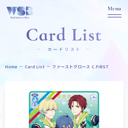
Card List
カードリスト
Home
Card List
ファーストグロース C.FIRST
Home
News
ホーム
ニュース
Title
Item
作品タイトル
商品情報
Event
Card List
イベント
カードリスト