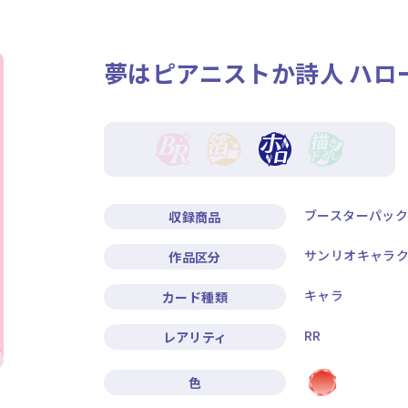
ニュース
作品タイトル
夢はピアニストか詩人 ハロ
Card List
Rule / Q&A
カードリスト
ルール/Q&A
ブースターパッ
収録商品
サンリオキャラク
作品区分
キャラ
カード種類
RR
レアリティ
色