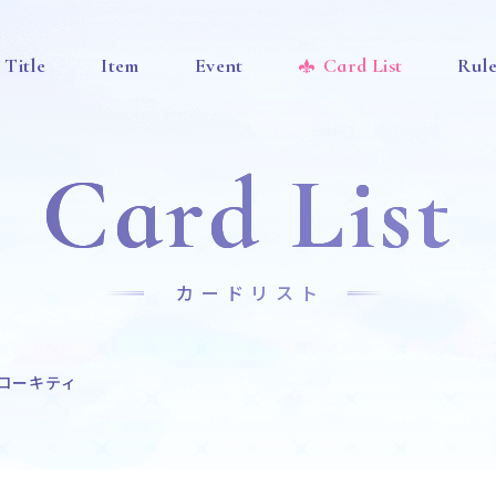
Title
Item
Event
Card List
Rul
Card List
カードリスト
ローキティ
News
Title