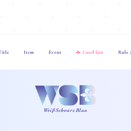
Title
Item
Event
Card List
Rule