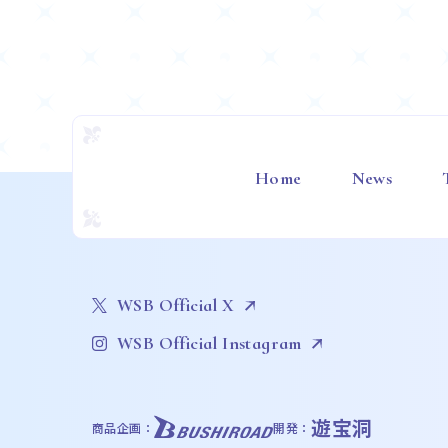
Home
News
WSB Official X
WSB Official Instagram
遊宝洞
商品企画：
開発：