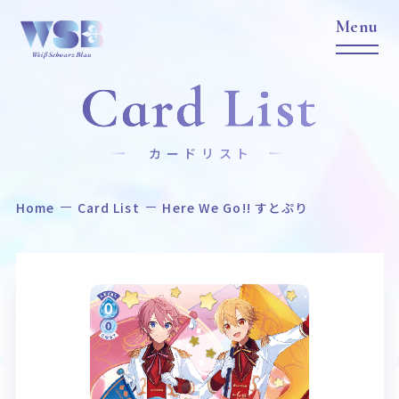
Card List
カードリスト
Home
Card List
Here We Go!! すとぷり
Home
News
ホーム
ニュース
Title
Item
作品タイトル
商品情報
Event
Card List
イベント
カードリスト