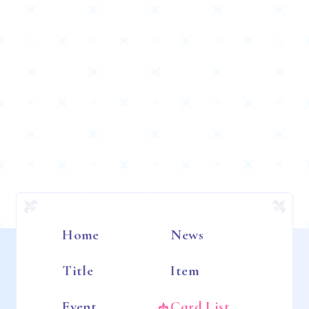
Home
News
Title
Item
Event
Card List