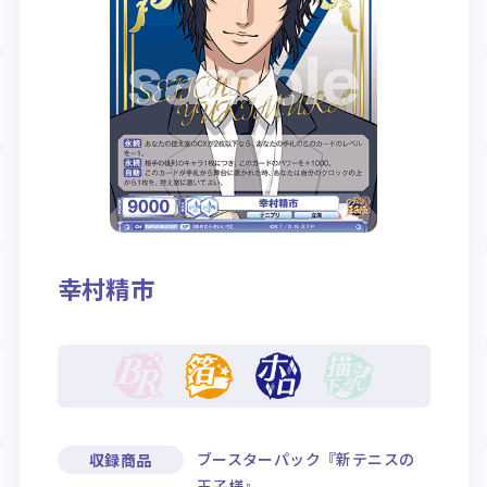
Rule / Q&A
Deck Recipe
ルール/Q&A
デッキレシピ
幸村精市
ブースターパック『新テニスの
収録商品
王子様』