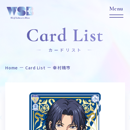
Card List
カードリスト
Home
Card List
幸村精市
Home
News
ホーム
ニュース
Title
Item
作品タイトル
商品情報
Event
Card List
イベント
カードリスト