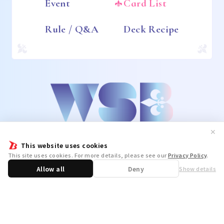
Event
Card List
Rule / Q&A
Deck Recipe
✕
This website uses cookies
This site uses cookies. For more details, please see our
Privacy Policy
.
Allow all
Deny
Show details
Share