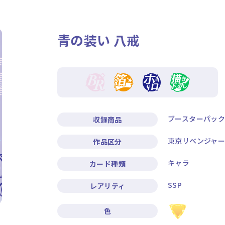
ニュース
作品タイトル
青の装い 八戒
Card List
Rule / Q&A
カードリスト
ルール/Q&A
ブースターパック
収録商品
東京リベンジャー
作品区分
キャラ
カード種類
SSP
レアリティ
色