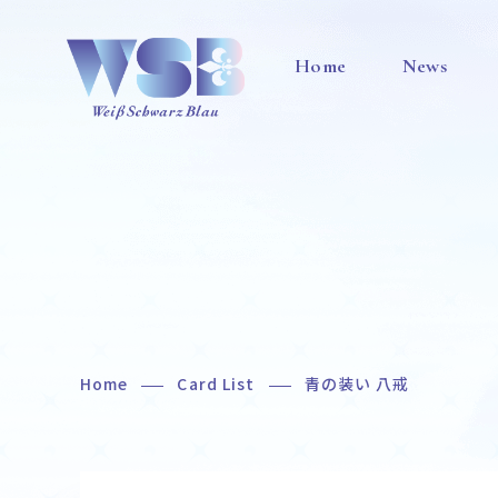
Home
News
Home
Card List
青の装い 八戒
Home