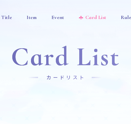
Title
Item
Event
Card List
Rul
Card List
カードリスト
News
Title