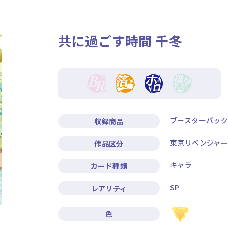
ニュース
作品タイトル
共に過ごす時間 千冬
Card List
Rule / Q&A
カードリスト
ルール/Q&A
ブースターパック
収録商品
東京リベンジャー
作品区分
キャラ
カード種類
SP
レアリティ
色