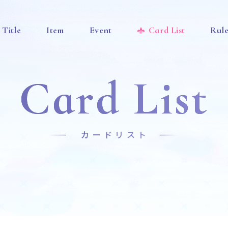
Title
Item
Event
Card List
Rul
Card List
カードリスト
News
Title