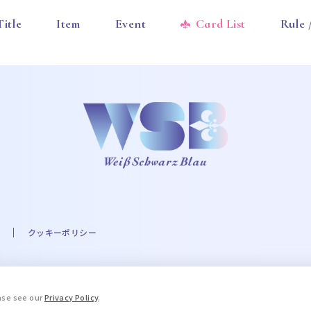
Title
Item
Event
Card List
Rule
クッキーポリシー
A☆PRI-MOVIE PROJECT ©UTA☆PRI-MOVIE ST PROJECT ©Eve THE IDOLM@STER
ease see our
Privacy Policy
.
.A. Milne and E.H. Shepard. © 2016 COVER Corp. © STPR Inc. ©ARG