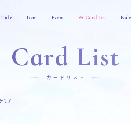
Title
Item
Event
Card List
Rul
Card List
カードリスト
ケミチ
News
Title