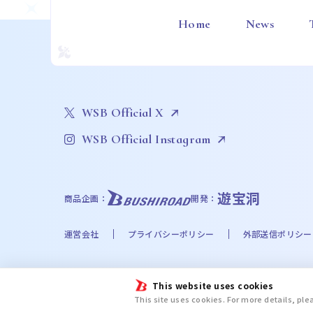
Home
News
WSB Official X
WSB Official Instagram
遊宝洞
商品企画：
開発：
運営会社
プライバシーポリシー
外部送信ポリシー
©Bushiroad
This website uses cookies
©Liber Entertainment Inc. All Rights Reserved. ©UT
This site uses cookies. For more details, pl
©Disney. Based on the “Winnie the Pooh” works by A