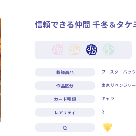
ニュース
作品タイトル
信頼できる仲間 千冬＆タケ
Card List
Rule / Q&A
カードリスト
ルール/Q&A
ブースターパック
収録商品
東京リベンジャー
作品区分
キャラ
カード種類
R
レアリティ
色