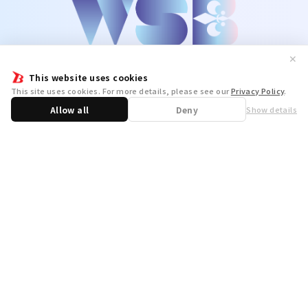
✕
This website uses cookies
This site uses cookies. For more details, please see our
Privacy Policy
.
Allow all
Deny
Show details
Share
WSB Official X
WSB Official Instagram
お問い合わせ
取り扱い店舗一覧