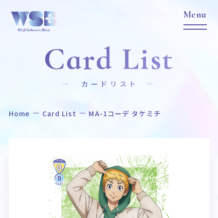
Card List
カードリスト
Home
Card List
MA-1コーデ タケミチ
Home
News
ホーム
ニュース
Title
Item
作品タイトル
商品情報
Event
Card List
イベント
カードリスト