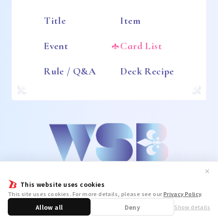
Title
Item
Event
Card List
Rule / Q&A
Deck Recipe
✕
This website uses cookies
This site uses cookies. For more details, please see our
Privacy Policy
.
Allow all
Deny
Show details