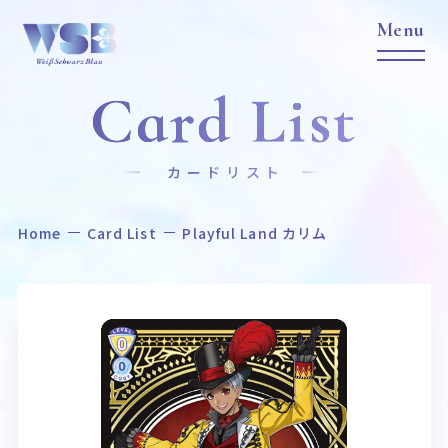
Card List
カードリスト
Home
Card List
Playful Land カリム
Home
News
ホーム
ニュース
Title
Item
作品タイトル
商品情報
Event
Card List
イベント
カードリスト