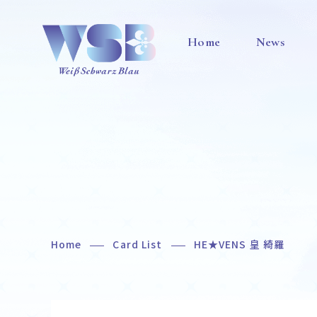
Home
News
Home
Card List
HE★VENS 皇 綺羅
Home