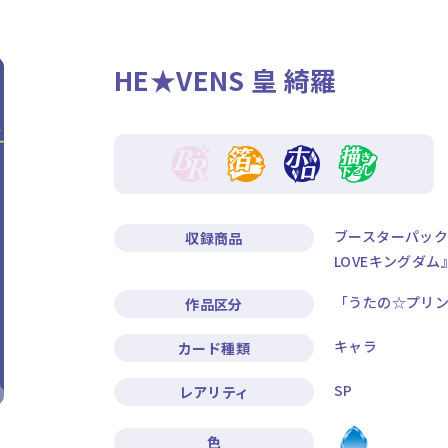
ニュース
作品タイトル
HE★VENS 皇 綺羅
Card List
Rule / Q&A
カードリスト
ルール/Q&A
ブースターパック
収録商品
LOVEキングダム
「うたの☆プリン
作品区分
キャラ
カード種類
SP
レアリティ
色