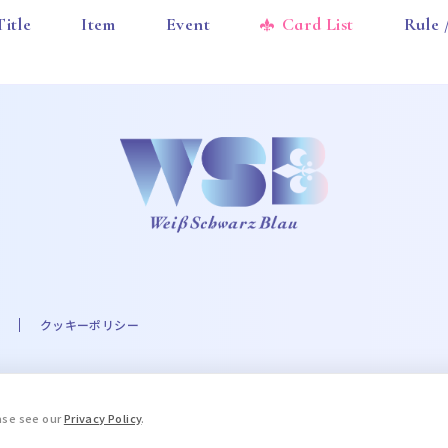
Title
Item
Event
Card List
Rule
クッキーポリシー
A☆PRI-MOVIE PROJECT ©UTA☆PRI-MOVIE ST PROJECT ©Eve THE IDOLM@STER
ease see our
Privacy Policy
.
.A. Milne and E.H. Shepard. © 2016 COVER Corp. © STPR Inc. ©ARG