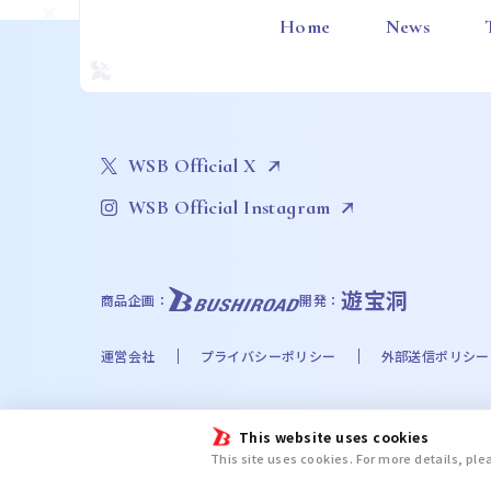
Home
News
WSB Official X
WSB Official Instagram
遊宝洞
商品企画：
開発：
運営会社
プライバシーポリシー
外部送信ポリシー
©Bushiroad
This website uses cookies
©Liber Entertainment Inc. All Rights Reserved. ©UT
This site uses cookies. For more details, pl
©Disney. Based on the “Winnie the Pooh” works by A