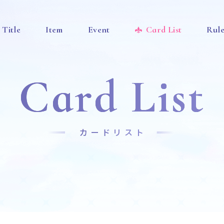
Title
Item
Event
Card List
Rul
Card List
カードリスト
News
Title