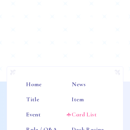
Home
News
Title
Item
Event
Card List
Rule / Q&A
Deck Recipe