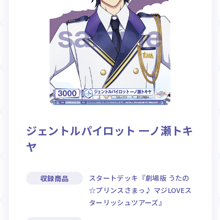
Rule / Q&A
Deck Recipe
ルール/Q&A
デッキレシピ
ジェントルパイロット 一ノ瀬トキ
ヤ
スタートデッキ『劇場版 うたの
収録商品
☆プリンスさまっ♪ マジLOVEス
ターリッシュツアーズ』