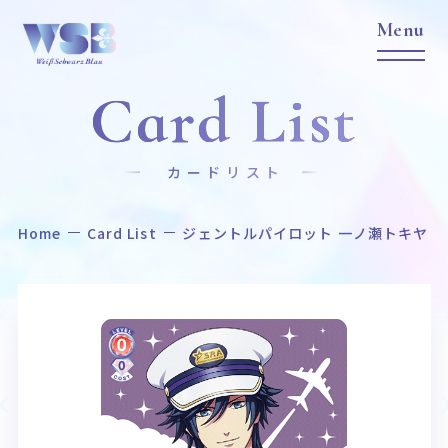
Card List
カードリスト
Home
Card List
ジェントルパイロット 一ノ瀬トキヤ
Home
News
ホーム
ニュース
Title
Item
作品タイトル
商品情報
Event
Card List
イベント
カードリスト