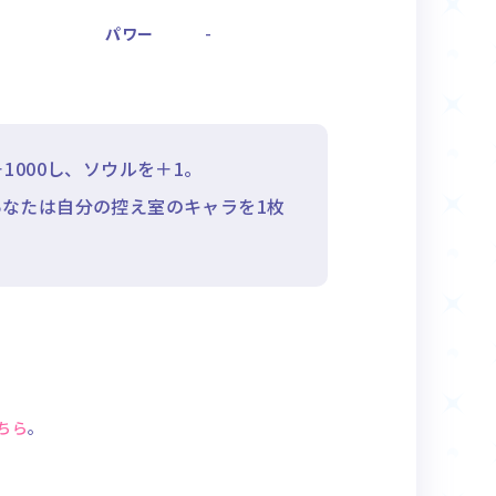
パワー
-
000し、ソウルを＋1。
なたは自分の控え室のキャラを1枚
ちら
。