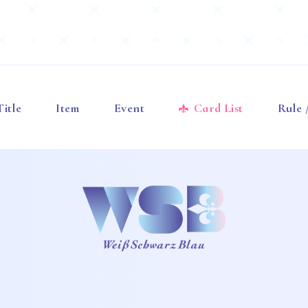
Title
Item
Event
Card List
Rule