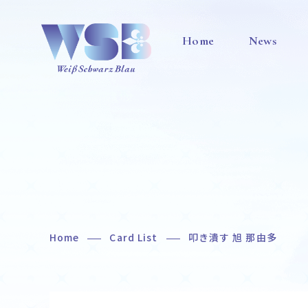
Home
News
Home
Card List
叩き潰す 旭 那由多
Home