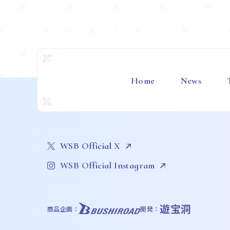
Home
News
WSB Official X
WSB Official Instagram
遊宝洞
商品企画：
開発：