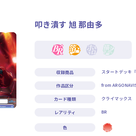
ニュース
作品タイトル
叩き潰す 旭 那由多
Card List
Rule / Q&A
カードリスト
ルール/Q&A
スタートデッキ『G
収録商品
from ARGONAVI
作品区分
クライマックス
カード種類
BR
レアリティ
色