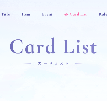
Title
Item
Event
Card List
Rul
Card List
カードリスト
News
Title