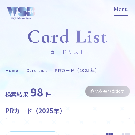
Card List
カードリスト
Home
Card List
PRカード（2025年）
Home
News
ホーム
ニュース
98
商品を選びなおす
Title
Item
検索結果
件
作品タイトル
商品情報
PRカード（2025年）
Event
Card List
イベント
カードリスト