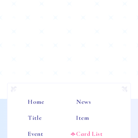
Home
News
Title
Item
Event
Card List