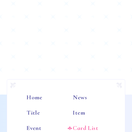
Home
News
Title
Item
Event
Card List