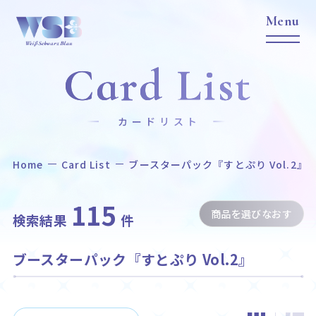
Card List
カードリスト
Home
Card List
ブースターパック『すとぷり Vol.2』
Home
News
ホーム
ニュース
115
商品を選びなおす
Title
Item
検索結果
件
作品タイトル
商品情報
ブースターパック『すとぷり Vol.2』
Event
Card List
イベント
カードリスト