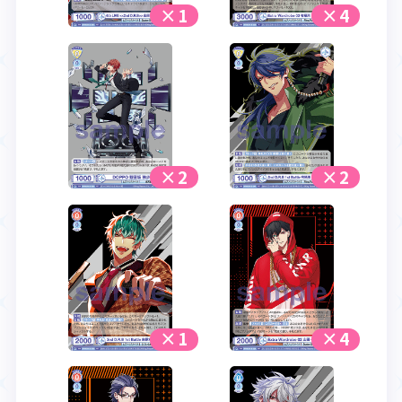
×1
×4
×2
×2
×1
×4