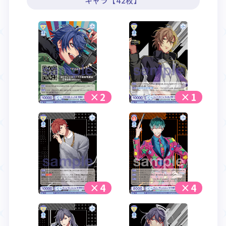
キャラ【42枚】
×2
×1
×4
×4