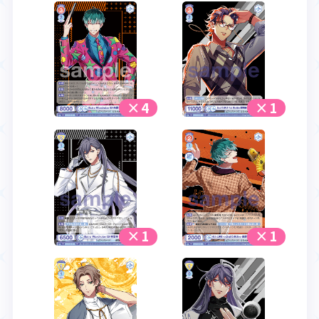
×4
×1
×1
×1