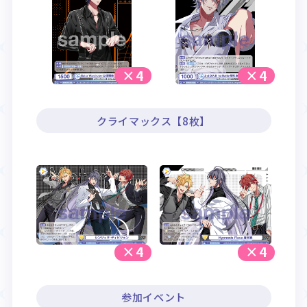
×4
×4
クライマックス【8枚】
×4
×4
参加イベント