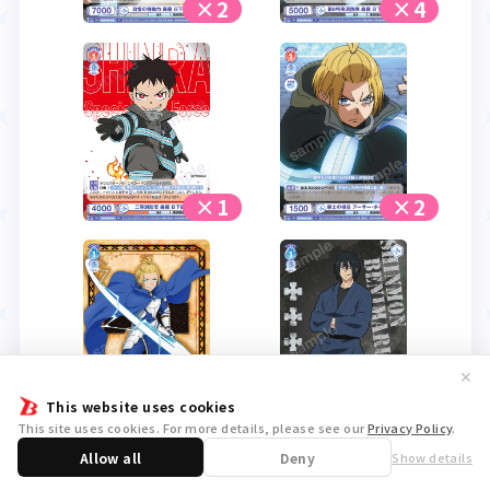
×2
×4
×1
×2
✕
×4
×2
This website uses cookies
This site uses cookies. For more details, please see our
Privacy Policy
.
Allow all
Deny
Show details