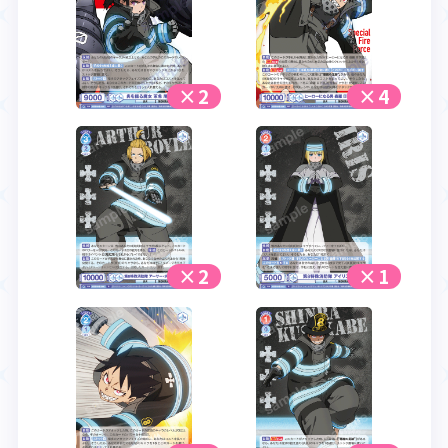
×2
×4
×2
×1