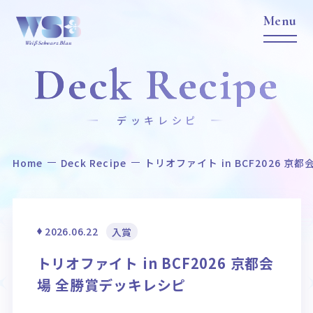
Deck Recipe
デッキレシピ
Home
Deck Recipe
トリオファイト in BCF2026 
Home
News
ホーム
ニュース
Title
Item
2026.06.22
入賞
作品タイトル
商品情報
トリオファイト in BCF2026 京都会
Event
Card List
場 全勝賞デッキレシピ
イベント
カードリスト