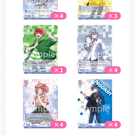
×4
×3
×1
×4
×4
×4