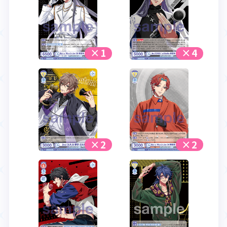
×1
×4
×2
×2