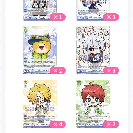
×1
×1
×2
×3
×4
×2