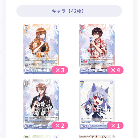
キャラ【42枚】
×3
×4
×2
×1