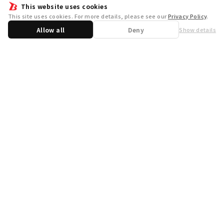
This website uses cookies
This site uses cookies. For more details, please see our
Privacy Policy
.
Allow all
Deny
Show details
Share
WSB Official X
WSB Official Instagram
お問い合わせ
取り扱い店舗一覧
遊宝洞
商品企画：
開発：
運営会社
プライバシーポリシー
外部送信ポリシー
クッキーポリシー