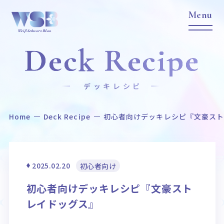
Deck Recipe
デッキレシピ
Home
Deck Recipe
初心者向けデッキレシピ『文豪ス
Home
News
ホーム
ニュース
Title
Item
2025.02.20
初心者向け
作品タイトル
商品情報
初心者向けデッキレシピ『文豪スト
Event
Card List
レイドッグス』
イベント
カードリスト