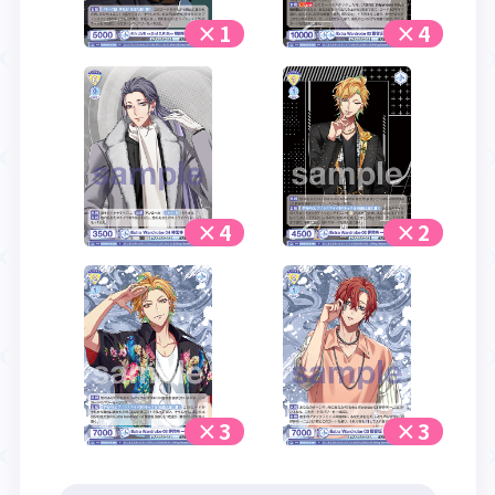
×1
×4
×4
×2
×3
×3