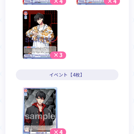
×4
×4
×3
イベント【4枚】
×4