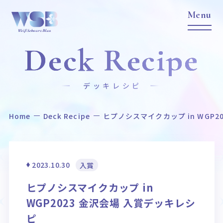
Deck Recipe
デッキレシピ
Home
Deck Recipe
ヒプノシスマイクカップ in WGP2
Home
News
ホーム
ニュース
Title
Item
2023.10.30
入賞
作品タイトル
商品情報
ヒプノシスマイクカップ in
Event
Card List
WGP2023 金沢会場 入賞デッキレシ
イベント
カードリスト
ピ