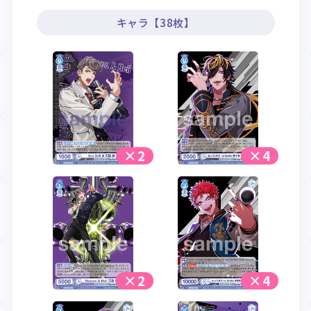
キャラ【38枚】
×2
×4
×2
×4