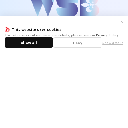
✕
This website uses cookies
This site uses cookies. For more details, please see our
Privacy Policy
.
Allow all
Deny
Show details
Share
WSB Official X
WSB Official Instagram
お問い合わせ
取り扱い店舗一覧
遊宝洞
商品企画：
開発：