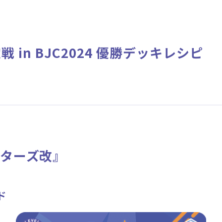
ニュース
作品タイトル
Card List
Rule / Q&A
 in BJC2024 優勝デッキレシピ
カードリスト
ルール/Q&A
ターズ改』
ド