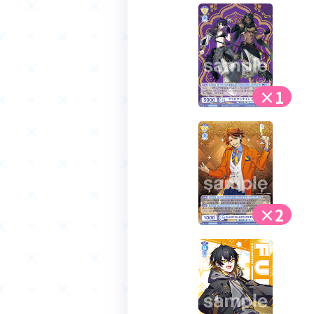
×1
×2