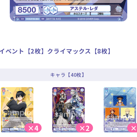
】イベント【2枚】クライマックス【8枚】
キャラ【40枚】
×4
×2
×