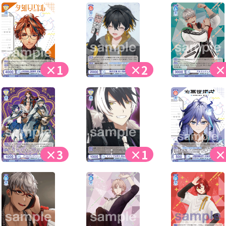
×1
×2
×
×3
×1
×