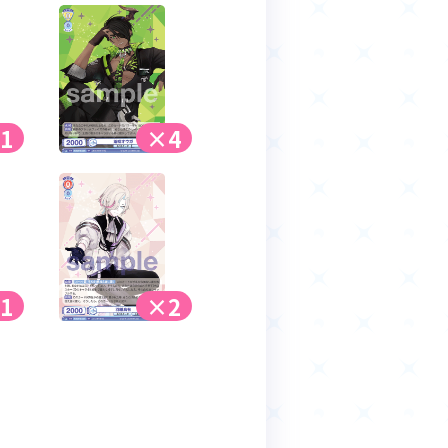
1
×4
1
×2