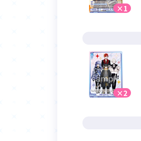
×1
×2