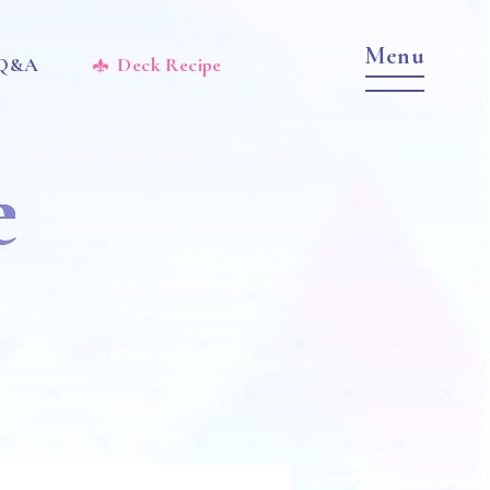
 Q&A
Deck Recipe
e
Item