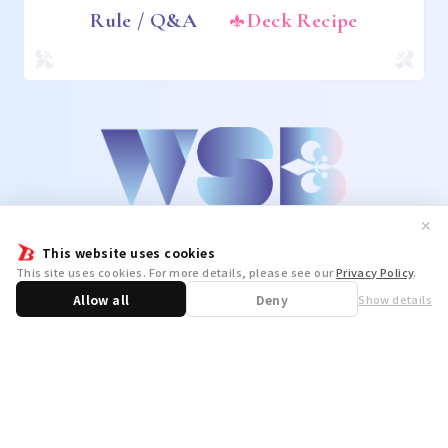
Rule / Q&A
Deck Recipe
✕
This website uses cookies
This site uses cookies. For more details, please see our
Privacy Policy
.
Allow all
Deny
Show details
Share
WSB Official X