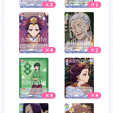
×3
×1
×4
×2
×4
×4