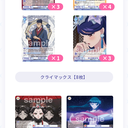
×3
×4
×1
×3
クライマックス【8枚】