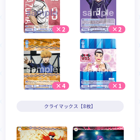
×2
×2
×4
×1
クライマックス【8枚】