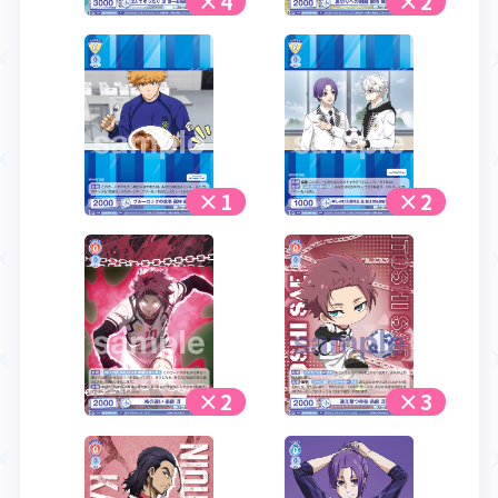
×4
×2
×1
×2
×2
×3