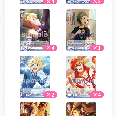
×4
×2
×4
×1
×2
×4