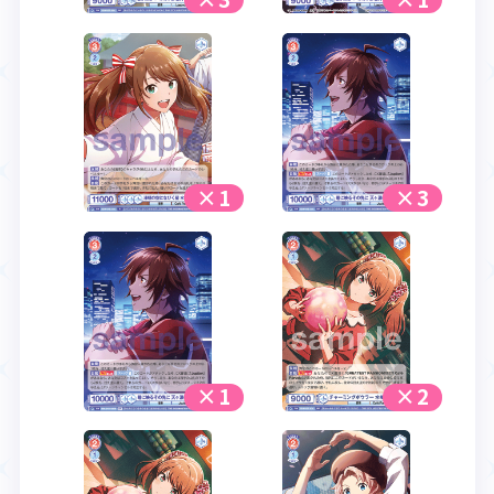
×1
×3
×1
×2