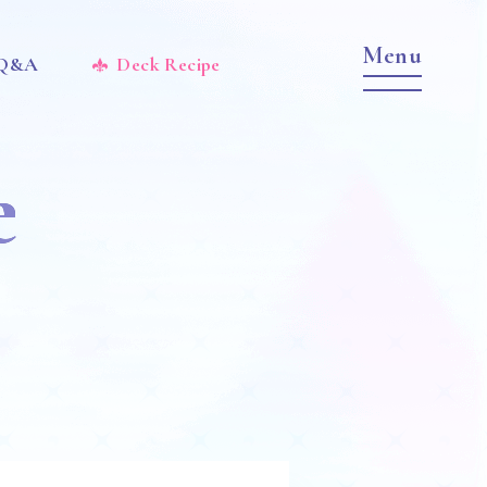
 Q&A
Deck Recipe
e
Item