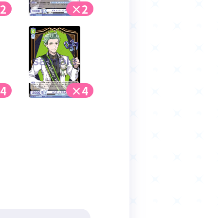
2
×2
4
×4