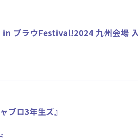
ニュース
作品タイトル
Card List
Rule / Q&A
n ブラウFestival!2024 九州会
カードリスト
ルール/Q&A
ャブロ3年生ズ』
ド