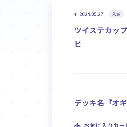
ホーム
2024.05.27
入賞
Event
ツイステカップ i
イベント
ピ
デッキ名『オギ
お気に入りカー