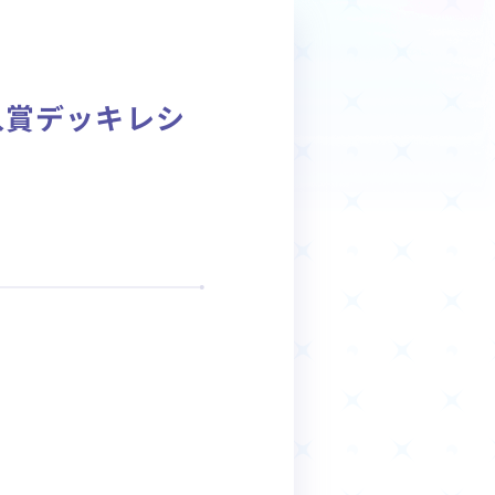
商品情報
Deck Recipe
場 入賞デッキレシ
デッキレシピ