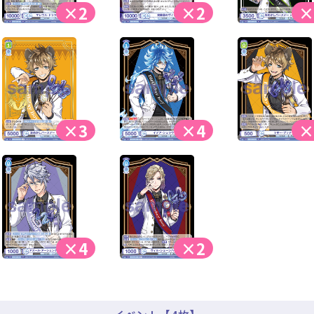
×2
×2
×
×3
×4
×
×4
×2