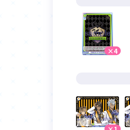
×4
×1