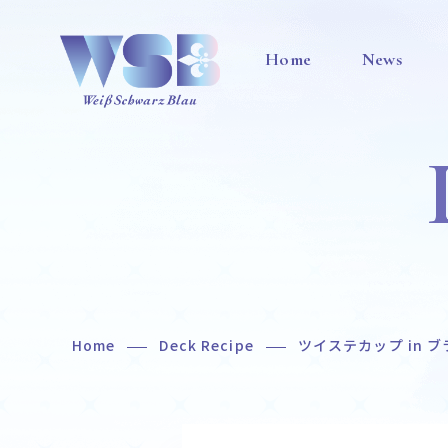
Home
News
Home
Deck Recipe
ツイステカップ in ブラ
Home