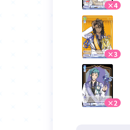
×4
×3
×2