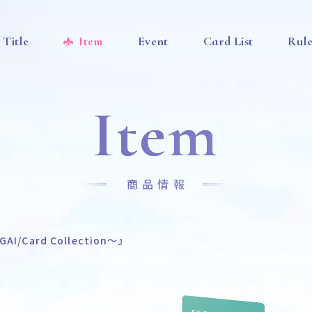
Title
Item
Event
Card List
Rul
Item
商品情報
/Card Collection～』
News
Title