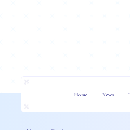
Home
News