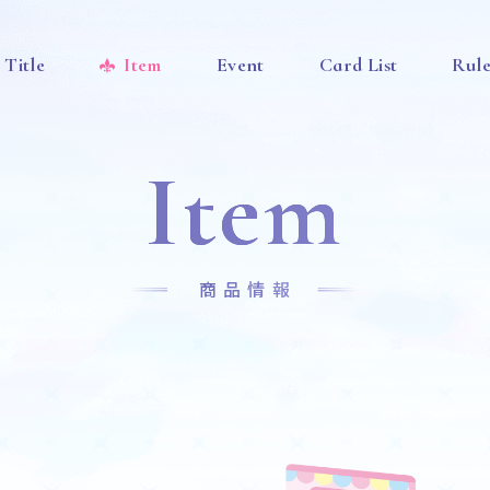
Title
Item
Event
Card List
Rul
Item
商品情報
』
News
Title