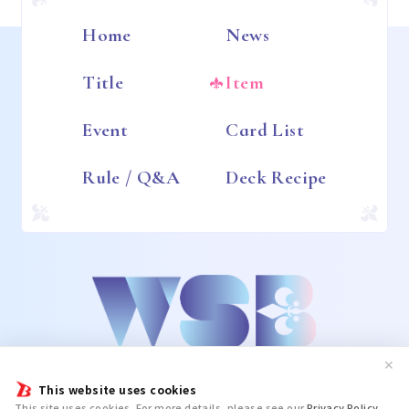
Home
News
Title
Item
Event
Card List
Rule / Q&A
Deck Recipe
✕
This website uses cookies
This site uses cookies. For more details, please see our
Privacy Policy
.