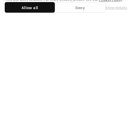
Allow all
Deny
Show details
Share
WSB Official X
WSB Official Instagram
お問い合わせ
取り扱い店舗一覧
遊宝洞
商品企画：
開発：
運営会社
プライバシーポリシー
外部送信ポリシー
クッキーポリシー