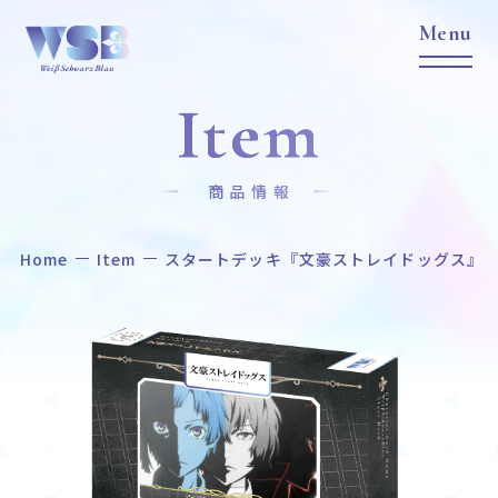
Item
商品情報
Home
Item
スタートデッキ『文豪ストレイドッグス』
Home
News
ホーム
ニュース
Title
Item
作品タイトル
商品情報
Event
Card List
イベント
カードリスト