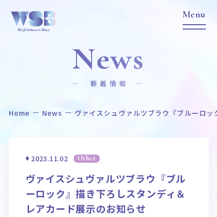
News
新着情報
Home
News
ヴァイスシュヴァルツブラウ『ブルーロッ
Home
News
ホーム
ニュース
Title
Item
2023.11.02
Other
作品タイトル
商品情報
ヴァイスシュヴァルツブラウ『ブル
Event
Card List
ーロック』描き下ろしスタンディ＆
イベント
カードリスト
レアカード展示のお知らせ