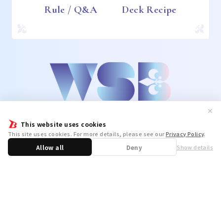
Rule / Q&A
Deck Recipe
✕
This website uses cookies
This site uses cookies. For more details, please see our
Privacy Policy
.
Allow all
Deny
Show details
Share
WSB Official X