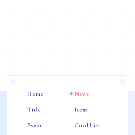
Home
News
Title
Item
Event
Card List