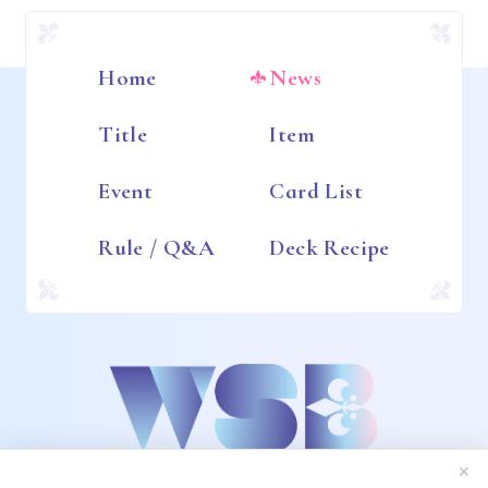
Home
News
Title
Item
Event
Card List
Rule / Q&A
Deck Recipe
✕