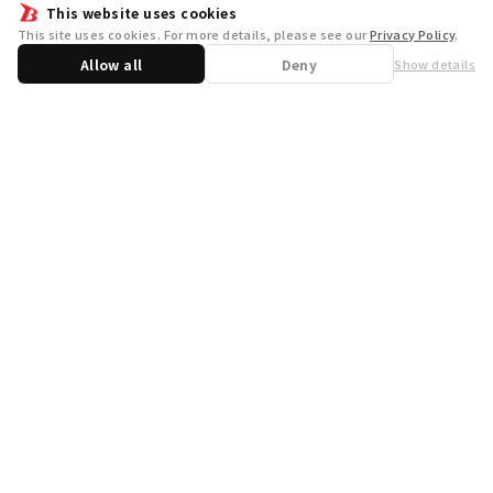
This website uses cookies
This site uses cookies. For more details, please see our
Privacy Policy
.
Allow all
Deny
Show details
Share
WSB Official X
WSB Official Instagram
お問い合わせ
取り扱い店舗一覧
遊宝洞
商品企画：
開発：
運営会社
プライバシーポリシー
外部送信ポリシー
クッキーポリシー