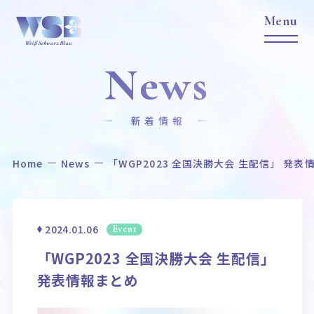
News
新着情報
Home
News
「WGP2023 全国決勝大会 生配信」 発表
Home
News
ホーム
ニュース
Title
Item
2024.01.06
Event
作品タイトル
商品情報
「WGP2023 全国決勝大会 生配信」
Event
Card List
発表情報まとめ
イベント
カードリスト