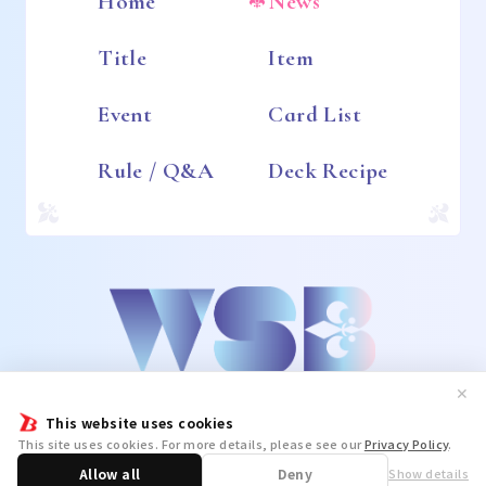
Home
News
Title
Item
Event
Card List
Rule / Q&A
Deck Recipe
✕
This website uses cookies
This site uses cookies. For more details, please see our
Privacy Policy
.
Allow all
Deny
Show details