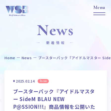
News
新着情報
Home
News
ブースターパック『アイドルマスター SideM 
Home
News
ホーム
ニュース
Title
Item
2025.02.14
Item
作品タイトル
商品情報
ブースターパック『アイドルマスタ
Event
Card List
ー SideM BLAU NEW
イベント
カードリスト
P@SSION!!!』商品情報を公開いた