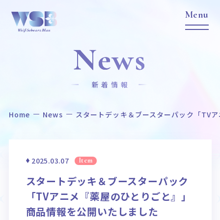
News
新着情報
Home
News
スタートデッキ＆ブースターパック「TV
Home
News
ホーム
ニュース
Title
Item
2025.03.07
Item
作品タイトル
商品情報
スタートデッキ＆ブースターパック
Event
Card List
「TVアニメ『薬屋のひとりごと』」
イベント
カードリスト
商品情報を公開いたしました