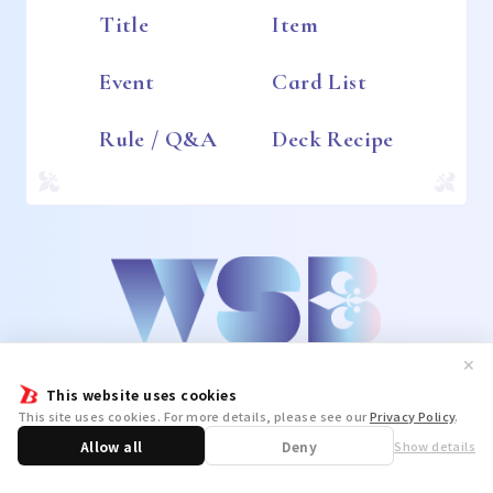
Title
Item
Event
Card List
Rule / Q&A
Deck Recipe
✕
This website uses cookies
This site uses cookies. For more details, please see our
Privacy Policy
.
Allow all
Deny
Show details
Share