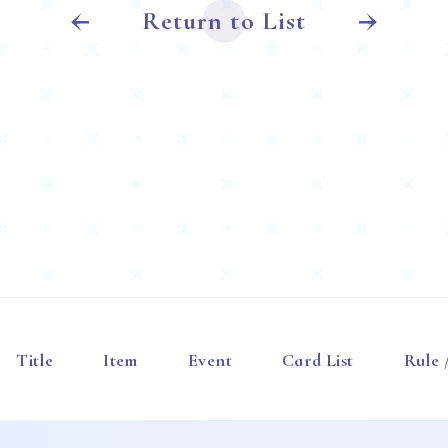
Return to List
Title
Item
Event
Card List
Rule