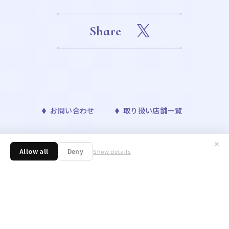
Share
お問い合わせ
取り扱い店舗一覧
✕
™& ©Bandai Namco Entertainment Inc. ©Disney
Allow all
Deny
Show details
ONAVIS project. ©青山剛昌／小学館・読売テレビ・TMS 1996 ©nagano /
／アニメ「東京リベンジャーズ」製作委員会 ©許斐 剛／集英社・ＮＡＳ・
野明／集英社・テレビ東京・リボーン製作委員会 ©朝霧カフカ・春河35/ＫＡＤＯＫ
 Toboso/SQUARE ENIX,Project Black
tertainment Inc. ©いのまたむつみ ©藤島康介 ©大久保
ue Starlight