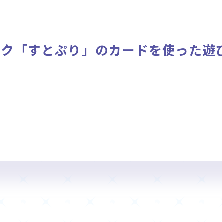
ニュース
作品タイトル
Card List
Rule / Q&A
ック「すとぷり」のカードを使った遊
カードリスト
ルール/Q&A