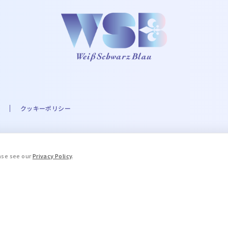
クッキーポリシー
A☆PRI-MOVIE PROJECT ©UTA☆PRI-MOVIE ST PROJECT ©Eve THE IDOLM@STER
ease see our
Privacy Policy
.
.A. Milne and E.H. Shepard. © 2016 COVER Corp. © STPR Inc. ©ARG
ブルーロック」製作委員会 ©King Record Co., Ltd. ©和久井健・講談社
, LTD. APPROVAL NO. L653466 ©HWP ©Disney/Pixar ©天
「薬屋のひとりごと」製作委員会 ©加藤和恵／集英社･｢青の祓魔師｣製作委員会 © Yana
場版忍たま乱太郎製作委員会 TALES OF™Series ＆ ©Bandai Namco En
委員会 ©成田良悟・TYPE-MOON/KADOKAWA/FSFPC ©Project Rev