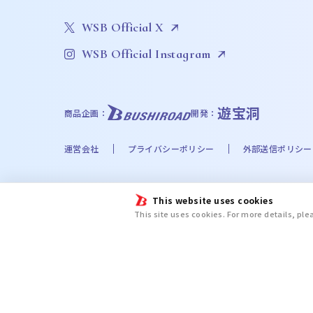
WSB Official X
WSB Official Instagram
遊宝洞
商品企画：
開発：
運営会社
プライバシーポリシー
外部送信ポリシー
©Bushiroad
This website uses cookies
©Liber Entertainment Inc. All Rights Reserved. ©UT
This site uses cookies. For more details, pl
©Disney. Based on the “Winnie the Pooh” works by A
chiikawa committee ©金城宗幸・ノ村優介・講談社／「
新テニスの王子様プロジェクト © UUUM © 2024 SANRIO CO.
ＡＷＡ/文豪ストレイドッグス製作委員会 ©日向夏・イマジカインフォス／
Butler ©緑川ゆき・白泉社／「夏目友人帳」製作委員会 ©尼子騒兵衛／劇
篤・講談社／特殊消防隊動画広報第参課Ⓒ漆原侑来（秋田書店）／桃源暗鬼製作