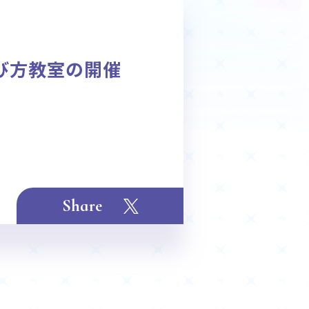
商品情報
Deck Recipe
び方教室の開催
デッキレシピ
Share