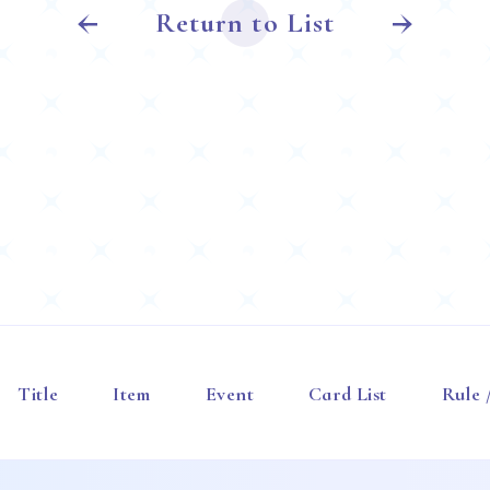
Return to List
Title
Item
Event
Card List
Rule