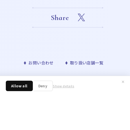
Share
お問い合わせ
取り扱い店舗一覧
✕
™& ©Bandai Namco Entertainment Inc. ©Disney
Allow all
Deny
Show details
ONAVIS project. ©青山剛昌／小学館・読売テレビ・TMS 1996 ©nagano /
／アニメ「東京リベンジャーズ」製作委員会 ©許斐 剛／集英社・ＮＡＳ・
野明／集英社・テレビ東京・リボーン製作委員会 ©朝霧カフカ・春河35/ＫＡＤＯＫ
 Toboso/SQUARE ENIX,Project Black
tertainment Inc. ©いのまたむつみ ©藤島康介 ©大久保
ue Starlight