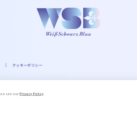
クッキーポリシー
A☆PRI-MOVIE PROJECT ©UTA☆PRI-MOVIE ST PROJECT ©Eve THE IDOLM@STER
ease see our
Privacy Policy
.
.A. Milne and E.H. Shepard. © 2016 COVER Corp. © STPR Inc. ©ARG
ブルーロック」製作委員会 ©King Record Co., Ltd. ©和久井健・講談社
, LTD. APPROVAL NO. L653466 ©HWP ©Disney/Pixar ©天
「薬屋のひとりごと」製作委員会 ©加藤和恵／集英社･｢青の祓魔師｣製作委員会 © Yana
場版忍たま乱太郎製作委員会 TALES OF™Series ＆ ©Bandai Namco En
委員会 ©成田良悟・TYPE-MOON/KADOKAWA/FSFPC ©Project Rev