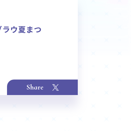
商品情報
Deck Recipe
 ブラウ夏まつ
デッキレシピ
Share