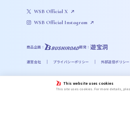
WSB Official X
WSB Official Instagram
遊宝洞
商品企画：
開発：
運営会社
プライバシーポリシー
外部送信ポリシー
©Bushiroad
This website uses cookies
©Liber Entertainment Inc. All Rights Reserved. ©UT
This site uses cookies. For more details, pl
©Disney. Based on the “Winnie the Pooh” works by A
chiikawa committee ©金城宗幸・ノ村優介・講談社／「
新テニスの王子様プロジェクト © UUUM © 2024 SANRIO CO.
ＡＷＡ/文豪ストレイドッグス製作委員会 ©日向夏・イマジカインフォス／
Butler ©緑川ゆき・白泉社／「夏目友人帳」製作委員会 ©尼子騒兵衛／劇
篤・講談社／特殊消防隊動画広報第参課Ⓒ漆原侑来（秋田書店）／桃源暗鬼製作