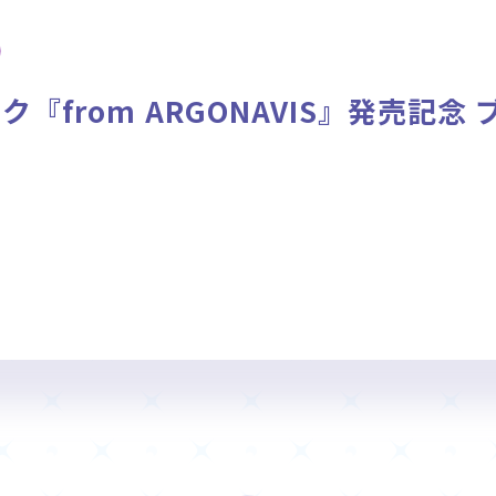
ニュース
作品タイトル
Card List
Rule / Q&A
『from ARGONAVIS』発売記念
カードリスト
ルール/Q&A