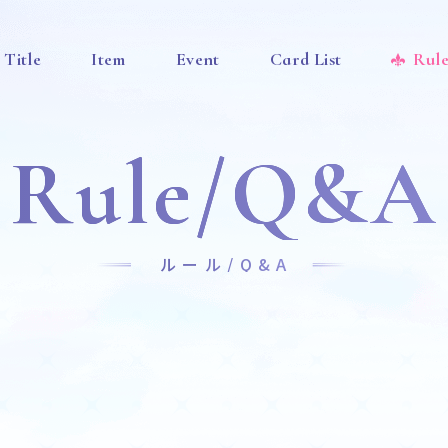
Title
Item
Event
Card List
Rul
Rule/Q&A
ルール/Q&A
News
Title