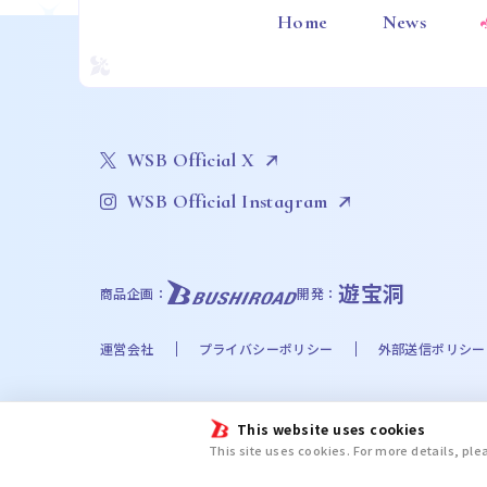
Home
News
WSB Official X
WSB Official Instagram
遊宝洞
商品企画：
開発：
運営会社
プライバシーポリシー
外部送信ポリシー
©Bushiroad
This website uses cookies
©Liber Entertainment Inc. All Rights Reserved. ©UT
This site uses cookies. For more details, pl
©Disney. Based on the “Winnie the Pooh” works by A
chiikawa committee ©金城宗幸・ノ村優介・講談社／「