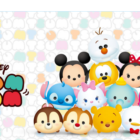
ニュース
作品タイトル
Card List
Rule / Q&A
カードリスト
ルール/Q&A