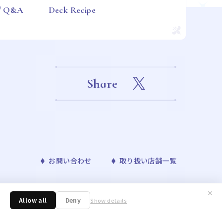
 / Q&A
Deck Recipe
Share
お問い合わせ
取り扱い店舗一覧
✕
™& ©Bandai Namco Entertainment Inc. ©Disney
Allow all
Deny
Show details
ONAVIS project. ©青山剛昌／小学館・読売テレビ・TMS 1996 ©nagano /
／アニメ「東京リベンジャーズ」製作委員会 ©許斐 剛／集英社・ＮＡＳ・