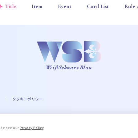
Title
Item
Event
Card List
Rule
クッキーポリシー
A☆PRI-MOVIE PROJECT ©UTA☆PRI-MOVIE ST PROJECT ©Eve THE IDOLM@STER
ease see our
Privacy Policy
.
.A. Milne and E.H. Shepard. © 2016 COVER Corp. © STPR Inc. ©ARG
ブルーロック」製作委員会 ©King Record Co., Ltd. ©和久井健・講談社