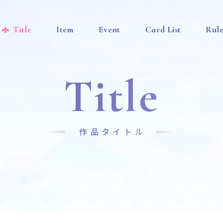
Title
Item
Event
Card List
Rul
Title
作品タイトル
News
Title