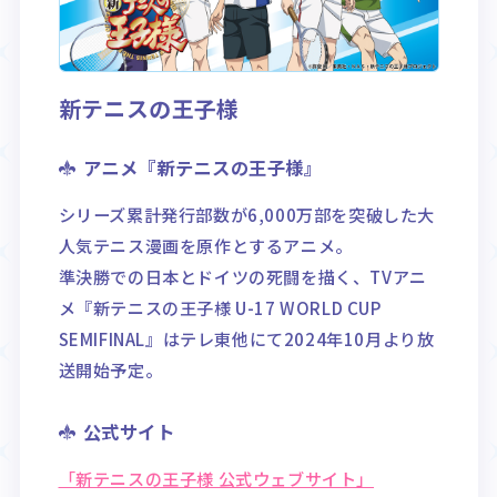
Rule / Q&A
Deck Recipe
ルール/Q&A
デッキレシピ
新テニスの王子様
アニメ『新テニスの王子様』
シリーズ累計発行部数が6,000万部を突破した大
人気テニス漫画を原作とするアニメ。
準決勝での日本とドイツの死闘を描く、TVアニ
メ『新テニスの王子様 U-17 WORLD CUP
SEMIFINAL』はテレ東他にて2024年10月より放
送開始予定。
公式サイト
「新テニスの王子様 公式ウェブサイト」