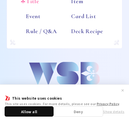
Title
Item
Event
Card List
Rule / Q&A
Deck Recipe
✕
This website uses cookies
This site uses cookies. For more details, please see our
Privacy Policy
.
Allow all
Deny
Show details
Share