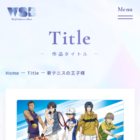
Title
作品タイトル
Home
Title
新テニスの王子様
Home
News
ホーム
ニュース
Title
Item
作品タイトル
商品情報
Event
Card List
イベント
カードリスト