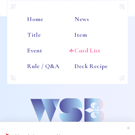
Home
News
Title
Item
Event
Card List
Rule / Q&A
Deck Recipe
✕