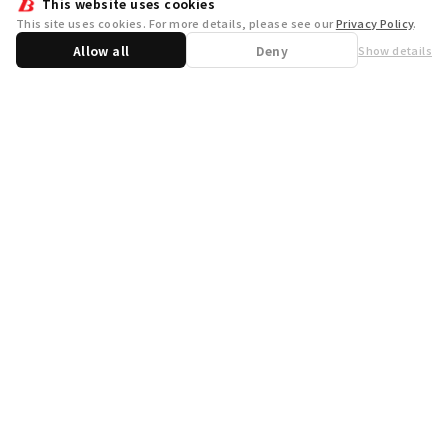
This website uses cookies
This site uses cookies. For more details, please see our
Privacy Policy
.
Allow all
Deny
Show details
Share
WSB Official X
WSB Official Instagram
お問い合わせ
取り扱い店舗一覧
遊宝洞
商品企画：
開発：
運営会社
プライバシーポリシー
外部送信ポリシー
クッキーポリシー