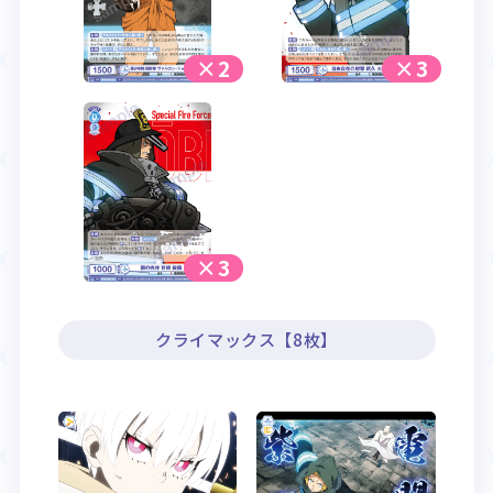
×2
×3
×3
クライマックス【8枚】