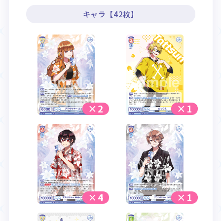
キャラ【42枚】
×2
×1
×4
×1