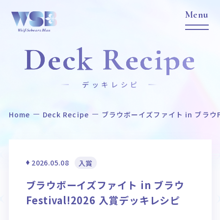
Deck Recipe
デッキレシピ
Home
Deck Recipe
ブラウボーイズファイト in ブラウFe
Home
News
ホーム
ニュース
Title
Item
2026.05.08
入賞
作品タイトル
商品情報
ブラウボーイズファイト in ブラウ
Event
Card List
Festival!2026 入賞デッキレシピ
イベント
カードリスト