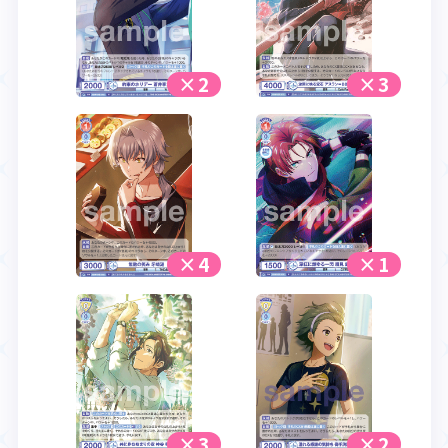
×2
×3
×4
×1
×3
×2