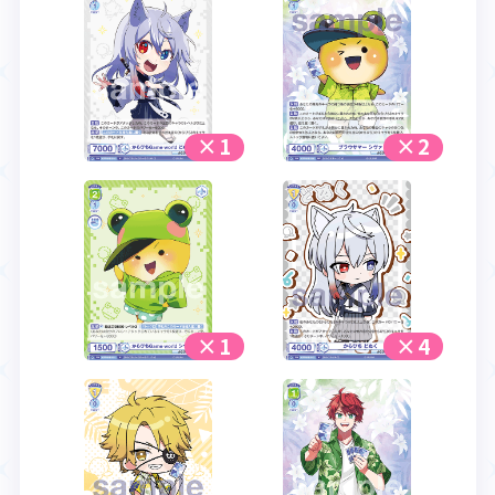
×1
×2
×1
×4