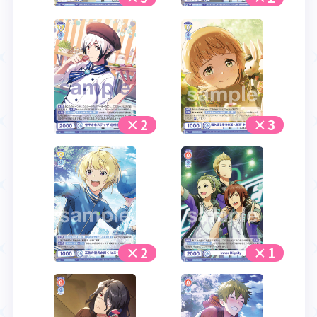
×2
×3
×2
×1