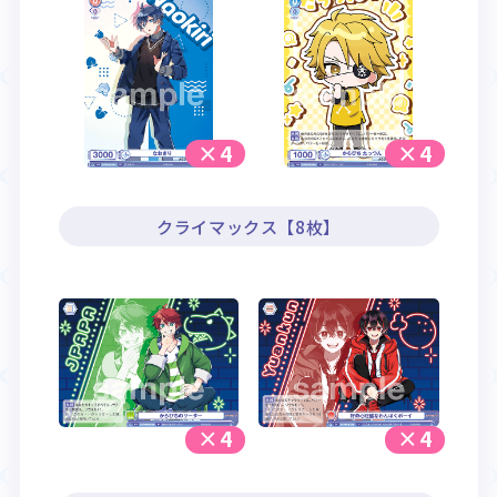
×4
×4
クライマックス【8枚】
×4
×4