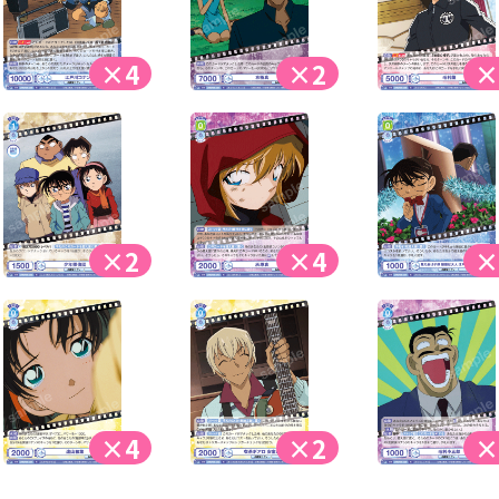
×4
×2
×
×2
×4
×
×4
×2
×