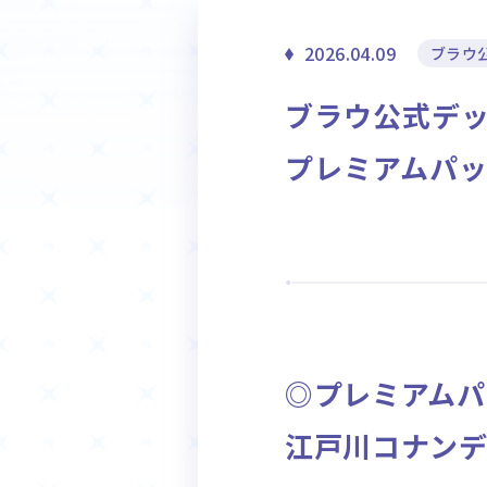
ホーム
2026.04.09
ブラウ
Event
ブラウ公式デ
イベント
プレミアムパック『
◎プレミアムパ
江戸川コナン