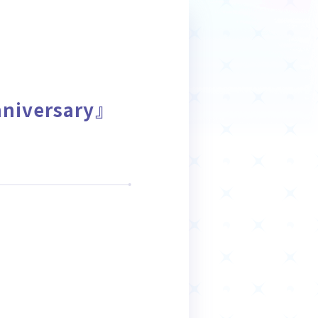
商品情報
Deck Recipe
デッキレシピ
versary』