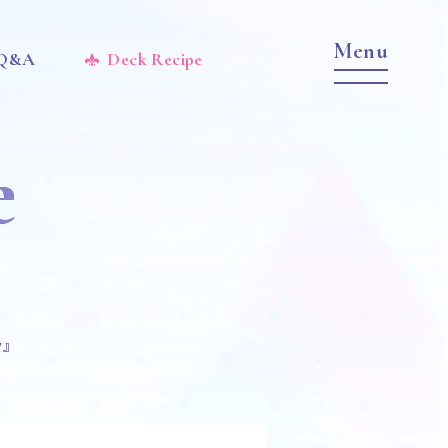
 Q&A
Deck Recipe
e
y』
Item