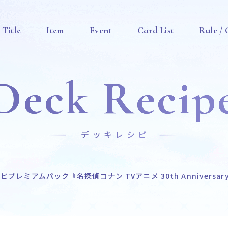
Title
Item
Event
Card List
Rule /
Deck Recip
デッキレシピ
シピ
プレミアムパック『名探偵コナン TVアニメ 30th Anniversar
News
Title