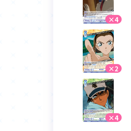
×4
×2
×4