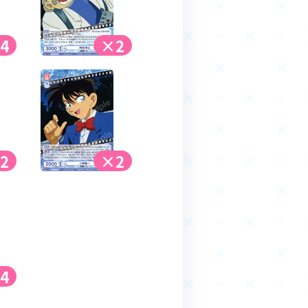
4
×2
2
×2
4