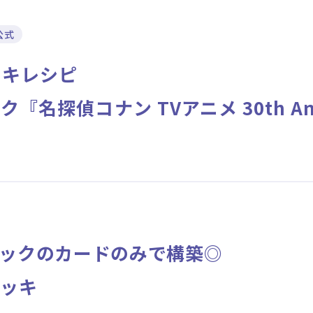
ニュース
作品タイトル
公式
Card List
Rule / Q&A
ッキレシピ
カードリスト
ルール/Q&A
名探偵コナン TVアニメ 30th Anni
ックのカードのみで構築◎
デッキ